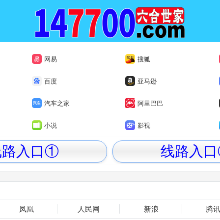
网易
搜狐
百度
亚马逊
汽车之家
阿里巴巴
小说
影视
线路入口①
线路入口
凤凰
人民网
新浪
腾