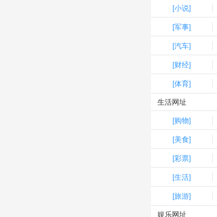
[小说]
[军事]
[汽车]
[财经]
[体育]
生活网址
[购物]
[美食]
[彩票]
[生活]
[旅游]
娱乐网址