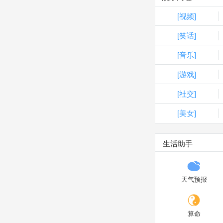
[视频]
[笑话]
[音乐]
[游戏]
[社交]
[美女]
生活助手
天气预报
算命