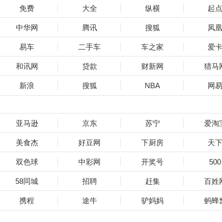
免费
大全
纵横
起
中华网
腾讯
搜狐
凤
易车
二手车
车之家
爱
和讯网
贷款
财新网
猎马
新浪
搜狐
NBA
网
亚马逊
京东
苏宁
爱淘
美食杰
好豆网
下厨房
天
双色球
中彩网
开奖号
500
58同城
招聘
赶集
百姓
携程
途牛
驴妈妈
蚂蜂