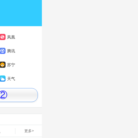
凤凰
腾讯
苏宁
天气
②
讯
更多>