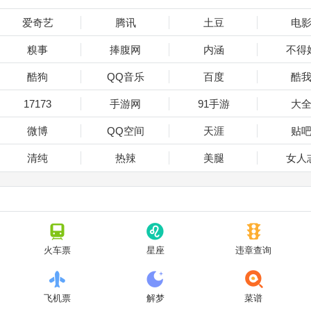
爱奇艺
腾讯
土豆
电
糗事
捧腹网
内涵
不得
酷狗
QQ音乐
百度
酷
17173
手游网
91手游
大
微博
QQ空间
天涯
贴
清纯
热辣
美腿
女人
火车票
星座
违章查询
飞机票
解梦
菜谱